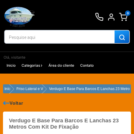
Ir
para
0
o
conteúdo
Olá, visitante
Inicio
Categorias
Área do cliente
Contato
Início
Friso Lateral e Verdugo
Verdugo E Base Para Barcos E Lanchas 23 Metros 
Voltar
Verdugo E Base Para Barcos E Lanchas 23
Metros Com Kit De Fixação