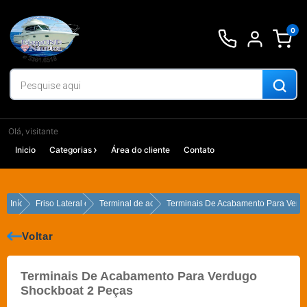
Ir
para
0
o
conteúdo
Olá, visitante
Inicio
Categorias
Área do cliente
Contato
Início
Friso Lateral e Verdugo
Terminal de acabamento
Terminais De Acabamento Para Verd
Voltar
Terminais De Acabamento Para Verdugo
Shockboat 2 Peças