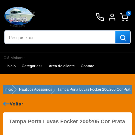
Ir
para
0
o
conteúdo
Olá, visitante
Inicio
Categorias
Área do cliente
Contato
Início
Náuticos Acessórios
Tampa Porta Luvas Focker 200/205 Cor Prata
Voltar
Tampa Porta Luvas Focker 200/205 Cor Prata