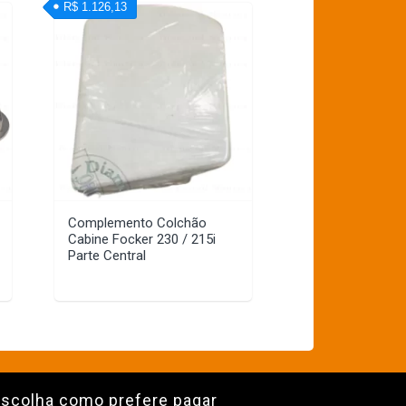
R$ 1.126,13
Complemento Colchão
Cabine Focker 230 / 215i
Parte Central
scolha como prefere pagar