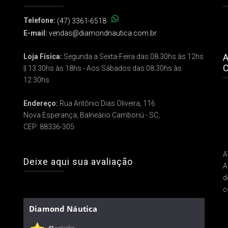
Telefone:
(47) 3361-6518
E-mail:
vendas@diamondnautica.com.br
A
Loja Física:
Segunda a Sexta-Feira das 08:30hs às 12hs
C
|| 13:30hs às 18hs - Aos Sábados das 08:30hs às
12:30hs
Endereço:
Rua Antônio Dias Oliveira, 116
Nova Esperança, Balneário Camboriú - SC,
CEP: 88336-305
A
Deixe aqui sua avaliação
A
d
c
Diamond Náutica