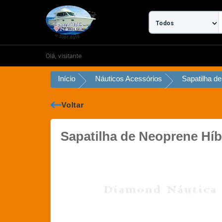
Ir
para
o
conteúdo
Olá, visitante
Início
Náuticos Acessórios
Voltar
Sapatilha de Neoprene Hí