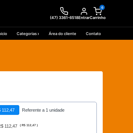
0
(47) 3361-6518
Entrar
Carrinho
nicio
Categorias
Área do cliente
Contato
 112,47
Referente a 1 unidade
$ 112,47
(
R$ 112,47
)