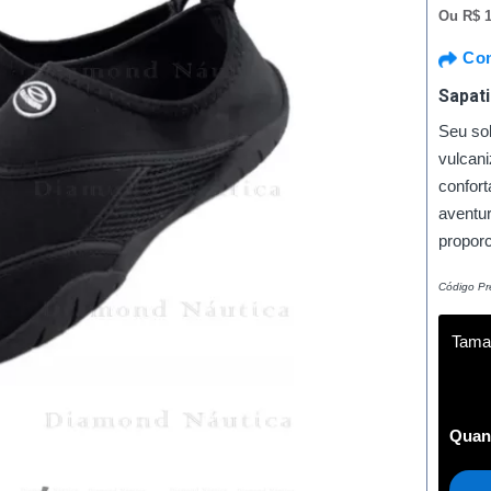
Ou
R$ 1
Com
Sapat
Seu sol
vulcani
confor
aventu
propor
Código Pr
Tama
Quan