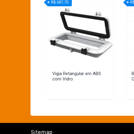
R$ 687,70
R
Vigia Retangular em ABS
B
com Vidro
O
Sitemap