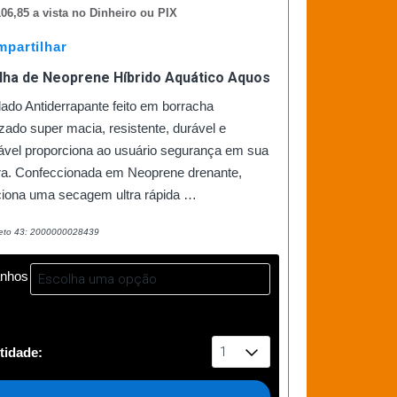
06,85 a vista no Dinheiro ou PIX
partilhar
ilha de Neoprene Híbrido Aquático Aquos
ado Antiderrapante feito em borracha
zado super macia, resistente, durável e
tável proporciona ao usuário segurança em sua
ra. Confeccionada em Neoprene drenante,
ciona uma secagem ultra rápida …
eto 43: 2000000028439
nhos
tidade: