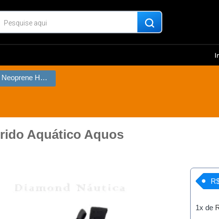
I
Sapatilha de Neoprene Híbrido Aquático Aquos
brido Aquático Aquos
R$
1x de
R