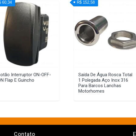
$ 60,34
R$ 152,58
otão Interruptor ON-OFF-
Saída De Água Rosca Total
N Flap E Guincho
1 Polegada Aço Inox 316
Para Barcos Lanchas
Motorhomes
Contato
E