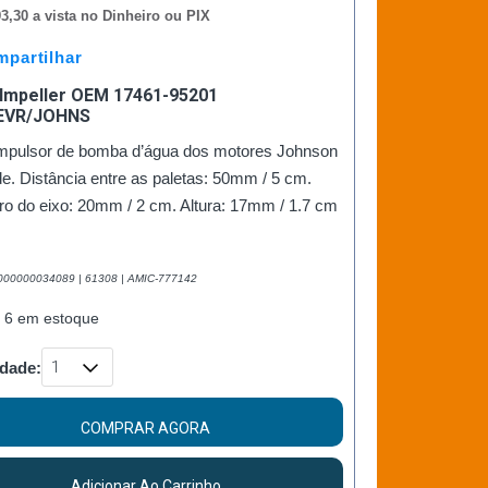
3,30 a vista no Dinheiro ou PIX
partilhar
 Impeller OEM 17461-95201
EVR/JOHNS
impulsor de bomba d’água dos motores Johnson
e. Distância entre as paletas: 50mm / 5 cm.
ro do eixo: 20mm / 2 cm. Altura: 17mm / 1.7 cm
000000034089 | 61308 | AMIC-777142
 6 em estoque
dade:
COMPRAR AGORA
Adicionar Ao Carrinho