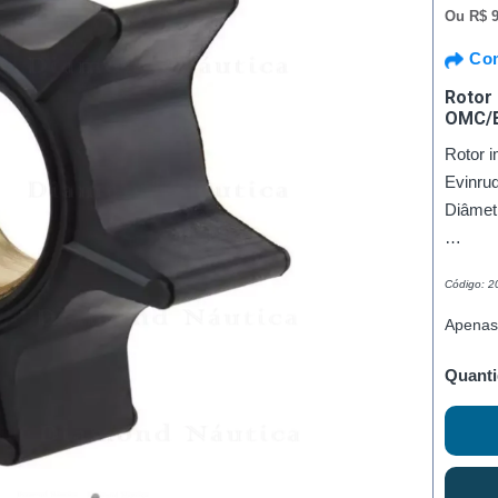
Ou
R$ 9
Com
Rotor
OMC/
Rotor 
Evinrud
Diâmet
…
Código: 2
Apenas
Quanti