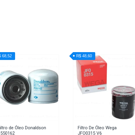
$ 68,52
R$ 48,60
iltro de Óleo Donaldson
Filtro De Óleo Wega
P550162
JFO0315 V6