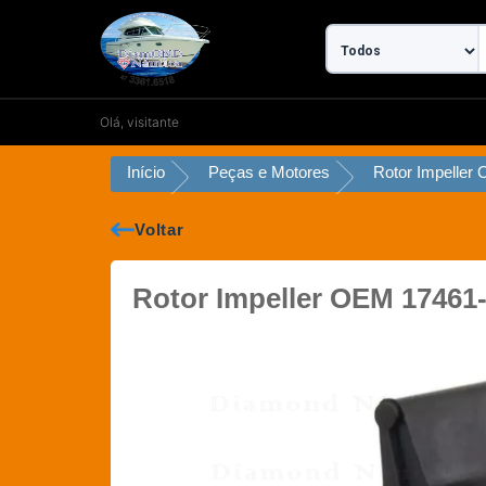
Ir
para
o
conteúdo
Olá, visitante
Início
Peças e Motores
Voltar
Rotor Impeller OEM 1746