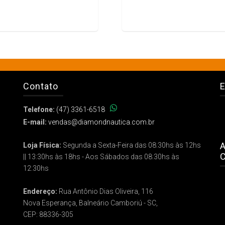
Contato
E
Telefone:
(47) 3361-6518
E-mail:
vendas@diamondnautica.com.br
A
Loja Física:
Segunda a Sexta-Feira das 08:30hs às 12hs
C
|| 13:30hs às 18hs - Aos Sábados das 08:30hs às
12:30hs
Endereço:
Rua Antônio Dias Oliveira, 116
Nova Esperança, Balneário Camboriú - SC,
CEP: 88336-305