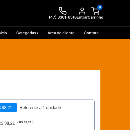
0
(47) 3361-6518
Entrar
Carrinho
nicio
Categorias
Área do cliente
Contato
 98,21
Referente a 1 unidade
$ 98,21
(
R$ 98,21
)