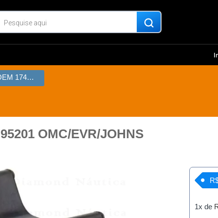
I
Rotor Impeller OEM 17461-95201 OMC/EVR/JOHNS
1-95201 OMC/EVR/JOHNS
R$
1x de
R