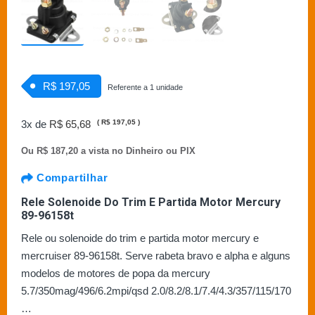
R$ 197,05
Referente a 1 unidade
3x de
R$ 65,68
(
R$ 197,05
)
Ou
R$ 187,20 a vista no Dinheiro ou PIX
Compartilhar
Rele Solenoide Do Trim E Partida Motor Mercury
89-96158t
Rele ou solenoide do trim e partida motor mercury e
mercruiser 89-96158t. Serve rabeta bravo e alpha e alguns
modelos de motores de popa da mercury
5.7/350mag/496/6.2mpi/qsd 2.0/8.2/8.1/7.4/4.3/357/115/170
…