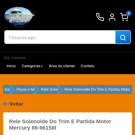
Ir
para
0
o
conteúdo
Olá, visitante
Inicio
Categorias
Área do cliente
Contato
Início
Peças e Motores
Relé Solenoide
Rele Solenoide Do Trim E Partida Motor M
Voltar
Rele Solenoide Do Trim E Partida Motor
Mercury 89-96158t