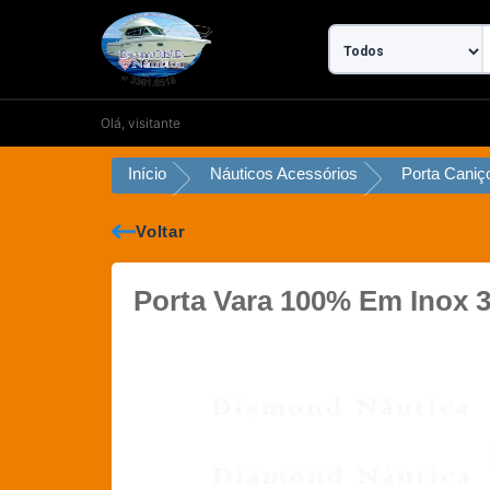
Ir
para
o
conteúdo
Olá, visitante
Início
Náuticos Acessórios
Porta Caniç
Voltar
Porta Vara 100% Em Inox 3