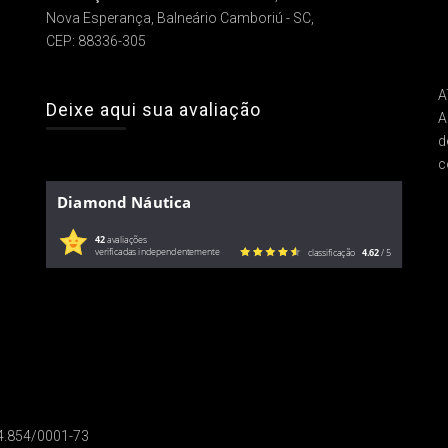
Nova Esperança, Balneário Camboriú - SC,
CEP: 88336-305
A
Deixe aqui sua avaliação
A
d
c
Diamond Náutica
42
avaliações
verificadas independentemente
classificação
4.62
/ 5
14.854/0001-73