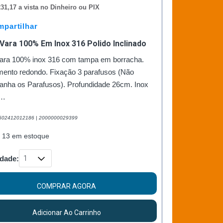
31,17 a vista no Dinheiro ou PIX
partilhar
Vara 100% Em Inox 316 Polido Inclinado
vara 100% inox 316 com tampa em borracha.
ento redondo. Fixação 3 parafusos (Não
nha os Parafusos). Profundidade 26cm. Inox
 …
2502412012186 | 2000000029399
 13 em estoque
dade:
COMPRAR AGORA
Adicionar Ao Carrinho