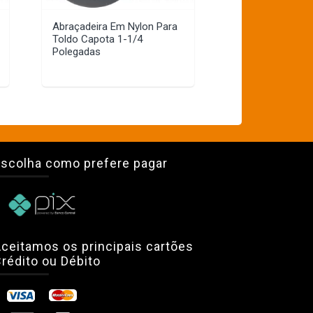
Abraçadeira Em Nylon Para
Toldo Capota 1-1/4
Polegadas
scolha como prefere pagar
ceitamos os principais cartões
rédito ou Débito