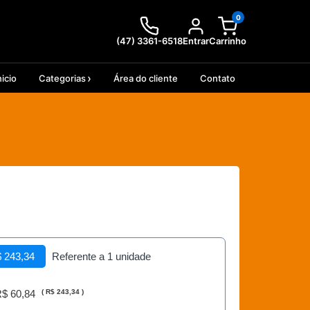
0
(47) 3361-6518
Entrar
Carrinho
nicio
Categorias
Área do cliente
Contato
 243,34
Referente a 1 unidade
$ 60,84
(
R$ 243,34
)