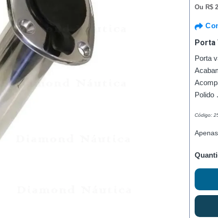
Ou
R$ 2
Com
Porta 
Porta 
Acabam
Acompa
Polido
Código: 
Apenas
Quanti