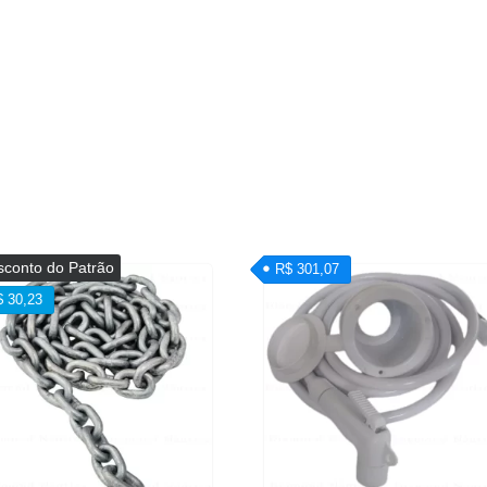
sconto do Patrão
R$ 301,07
$ 30,23