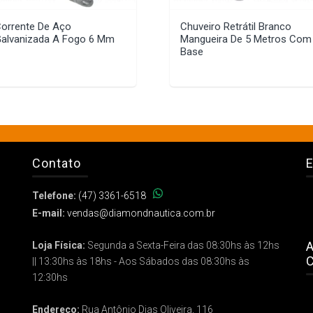
orrente De Aço
Chuveiro Retrátil Branco
alvanizada A Fogo 6 Mm
Mangueira De 5 Metros Com
Base
Contato
E
Telefone:
(47) 3361-6518
E-mail:
vendas@diamondnautica.com.br
A
Loja Física:
Segunda a Sexta-Feira das 08:30hs às 12hs
C
|| 13:30hs às 18hs - Aos Sábados das 08:30hs às
12:30hs
Endereço:
Rua Antônio Dias Oliveira, 116