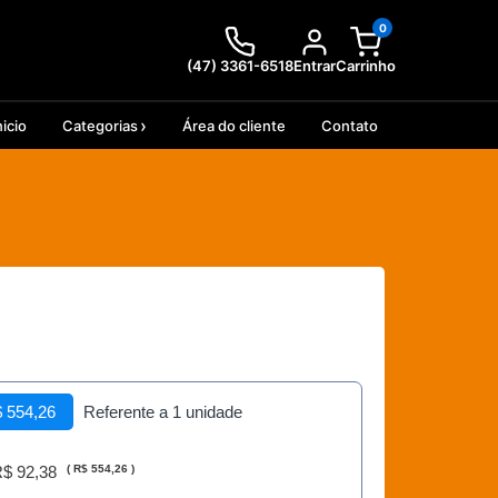
0
(47) 3361-6518
Entrar
Carrinho
nicio
Categorias
Área do cliente
Contato
 554,26
Referente a 1 unidade
$ 92,38
(
R$ 554,26
)