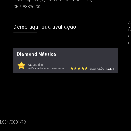
Nova Esperança, Balneário Camboriú - SC,
CEP: 88336-305
A
Deixe aqui sua avaliação
A
d
c
Diamond Náutica
42
avaliações
verificadas independentemente
classificação
4.62
/ 5
14.854/0001-73