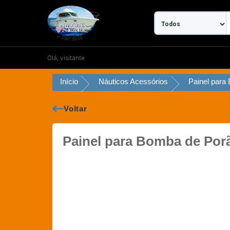
Ir
para
o
conteúdo
Olá, visitante
Início
Náuticos Acessórios
Voltar
Painel para Bomba de Por