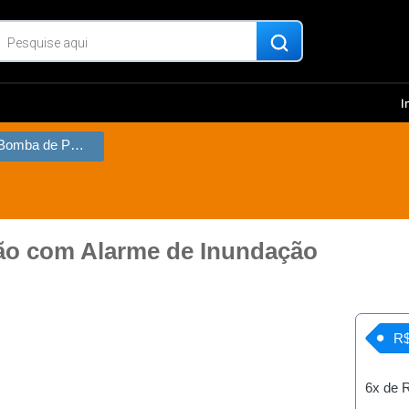
I
Painel para Bomba de Porão com Alarme de Inundação
ão com Alarme de Inundação
R$
6x de
R