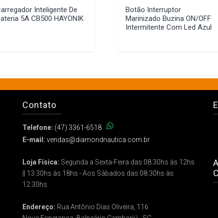
arregador Inteligente De
Botão Interruptor
ateria 5A CB500 HAYONIK
Marinizado Buzina ON/OFF
Intermitente Com Led Azul
Contato
E
Telefone:
(47) 3361-6518
E-mail:
vendas@diamondnautica.com.br
A
Loja Física:
Segunda a Sexta-Feira das 08:30hs às 12hs
C
|| 13:30hs às 18hs - Aos Sábados das 08:30hs às
12:30hs
Endereço:
Rua Antônio Dias Oliveira, 116