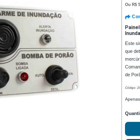
Ou
R$ 5
Com
Paine
Inund
Este s
que det
mercúri
Comand
de Por
Código: 
Apenas
Quanti