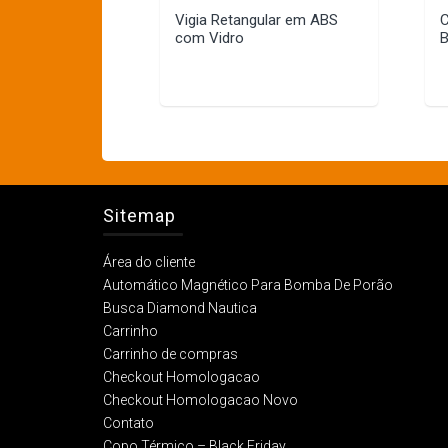
Vigia Retangular em ABS
C
com Vidro
B
Sitemap
Área do cliente
Automático Magnético Para Bomba De Porão
Busca Diamond Nautica
Carrinho
Carrinho de compras
Checkout Homologacao
Checkout Homologacao Novo
Contato
Copo Térmico – Black Friday