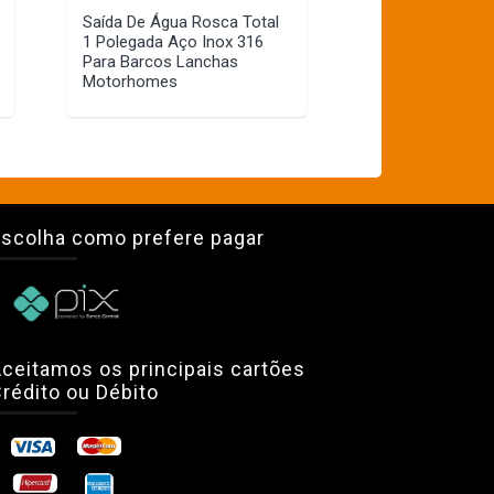
Saída De Água Rosca Total
1 Polegada Aço Inox 316
Para Barcos Lanchas
Motorhomes
scolha como prefere pagar
ceitamos os principais cartões
rédito ou Débito