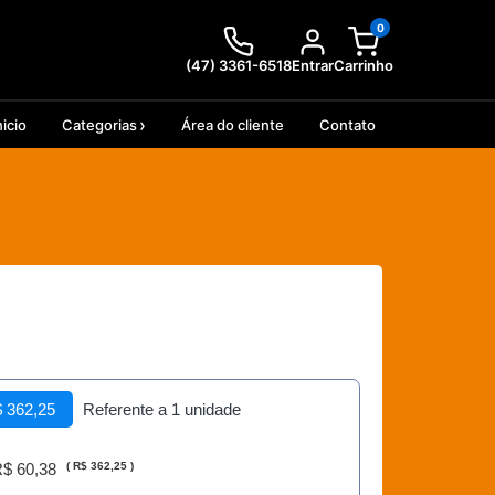
0
(47) 3361-6518
Entrar
Carrinho
nicio
Categorias
Área do cliente
Contato
 362,25
Referente a 1 unidade
$ 60,38
(
R$ 362,25
)