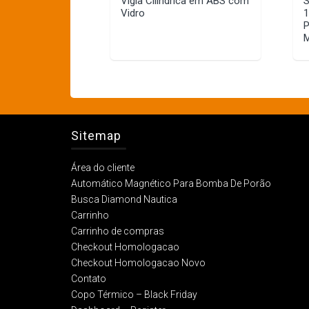
Vigia Cilíndrica em ABS com
S
Vidro
1
P
Sitemap
Área do cliente
Automático Magnético Para Bomba De Porão
Busca Diamond Nautica
Carrinho
Carrinho de compras
Checkout Homologacao
Checkout Homologacao Novo
Contato
Copo Térmico – Black Friday