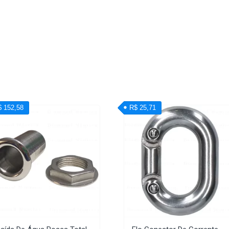
$ 152,58
R$ 25,71