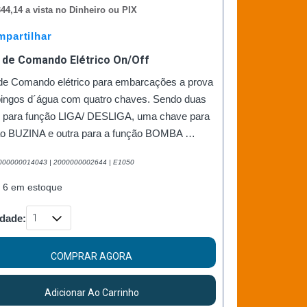
44,14 a vista no Dinheiro ou PIX
partilhar
l de Comando Elétrico On/Off
 de Comando elétrico para embarcações a prova
pingos d´água com quatro chaves. Sendo duas
 para função LIGA/ DESLIGA, uma chave para
ão BUZINA e outra para a função BOMBA …
2000000014043 | 2000000002644 | E1050
 6 em estoque
dade:
COMPRAR AGORA
Adicionar Ao Carrinho