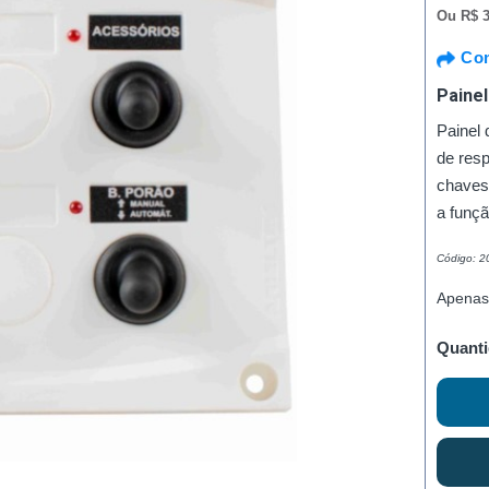
Ou
R$ 3
Com
Paine
Painel
de res
chaves
a funç
Código: 
Apenas
Quanti