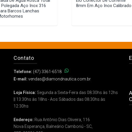
aída De Água Rosca Total
Elo Conector De Corrente
 Polegada Aço Inox 316
8mm Em Aço Inox Calibrado
ara Barcos Lanchas
Motorhomes
Contato
E
Telefone:
(47) 3361-6518
E-mail:
vendas@diamondnautica.com.br
A
Loja Física:
Segunda a Sexta-Feira das 08:30hs às 12hs
C
|| 13:30hs às 18hs - Aos Sábados das 08:30hs às
12:30hs
Endereço:
Rua Antônio Dias Oliveira, 116
Nova Esperança, Balneário Camboriú - SC,