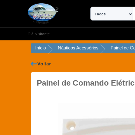
Ir
para
o
conteúdo
Olá, visitante
Início
Náuticos Acessórios
Voltar
Painel de Comando Elétric