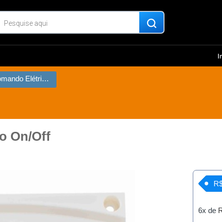
I
Painel de Comando Elétrico On/Off
o On/Off
R$
6x de
R