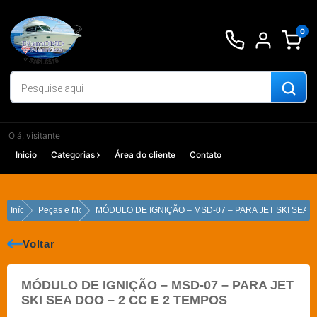
Ir
para
0
o
conteúdo
Olá, visitante
Inicio
Categorias
Área do cliente
Contato
Início
Peças e Motores
MÓDULO DE IGNIÇÃO – MSD-07 – PARA JET SKI SEA D
Voltar
MÓDULO DE IGNIÇÃO – MSD-07 – PARA JET
SKI SEA DOO – 2 CC E 2 TEMPOS