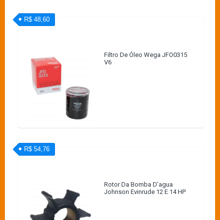
R$ 48,60
Filtro De Óleo Wega JFO0315
V6
R$ 54,76
Rotor Da Bomba D’agua
Johnson Evinrude 12 E 14 HP