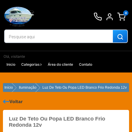
Ir
para
0
o
conteúdo
Olá, visitante
Inicio
Categorias
Área do cliente
Contato
Início
Iluminação
Luz De Teto Ou Popa LED Branco Frio Redonda 12v
Voltar
Luz De Teto Ou Popa LED Branco Frio
Redonda 12v