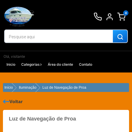
Ir
para
0
o
conteúdo
Olá, visitante
Inicio
Categorias
Área do cliente
Contato
Início
Iluminação
Luz de Navegação de Proa
Voltar
Luz de Navegação de Proa