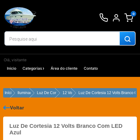
Ir
para
0
o
conteúdo
Olá, visitante
Inicio
Categorias
Área do cliente
Contato
Início
Iluminação
Luz De Cortesia
12 Volts
Luz De Cortesia 12 Volts Branco C
Voltar
Luz De Cortesia 12 Volts Branco Com LED
Azul