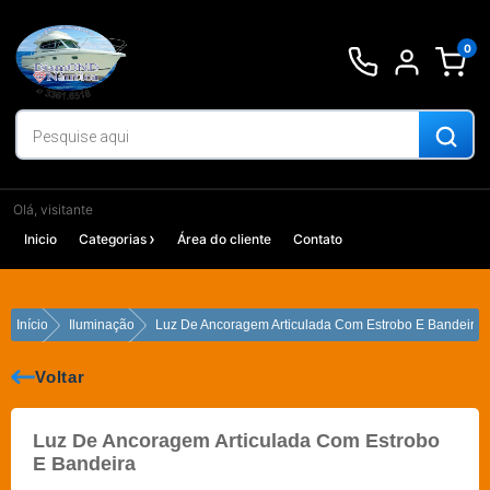
Ir
para
0
o
conteúdo
Olá, visitante
Inicio
Categorias
Área do cliente
Contato
Início
Iluminação
Luz De Ancoragem Articulada Com Estrobo E Bandeira
Voltar
Luz De Ancoragem Articulada Com Estrobo
E Bandeira