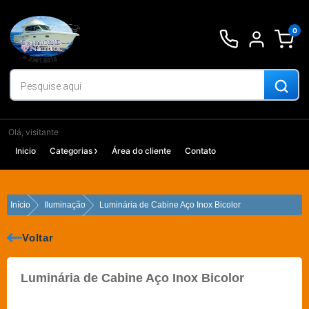
Ir
para
0
o
conteúdo
Olá, visitante
Inicio
Categorias
Área do cliente
Contato
Início
Iluminação
Luminária de Cabine Aço Inox Bicolor
Voltar
Luminária de Cabine Aço Inox Bicolor