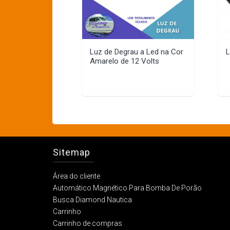
Luz de Degrau a Led na Cor
L
Amarelo de 12 Volts
Sitemap
Área do cliente
Automático Magnético Para Bomba De Porão
Busca Diamond Nautica
Carrinho
Carrinho de compras