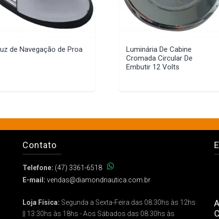
uz de Navegação de Proa
Luminária De Cabine
Cromada Circular De
Embutir 12 Volts
Contato
E
Telefone:
(47) 3361-6518
E-mail:
vendas@diamondnautica.com.br
A
Loja Física:
Segunda a Sexta-Feira das 08:30hs às 12hs
C
|| 13:30hs às 18hs - Aos Sábados das 08:30hs às