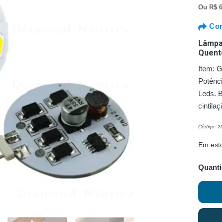
Ou
R$ 6
Com
Lâmpad
Quent
Item: 
Potênc
Leds. B
cintila
Código: 
Em est
Quanti