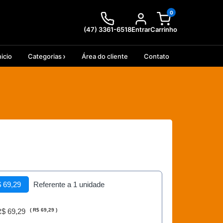
0
(47) 3361-6518
Entrar
Carrinho
nicio
Categorias
Área do cliente
Contato
 69,29
Referente a 1 unidade
$ 69,29
(
R$ 69,29
)