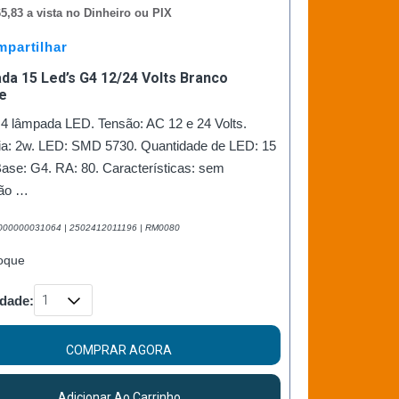
5,83 a vista no Dinheiro ou PIX
partilhar
a 15 Led’s G4 12/24 Volts Branco
e
G4 lâmpada LED. Tensão: AC 12 e 24 Volts.
ia: 2w. LED: SMD 5730. Quantidade de LED: 15
ase: G4. RA: 80. Características: sem
ção …
2000000031064 | 2502412011196 | RM0080
oque
dade:
COMPRAR AGORA
Adicionar Ao Carrinho