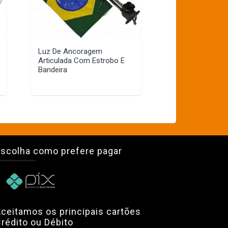
Luz De Ancoragem
Articulada Com Estrobo E
Bandeira
scolha como prefere pagar
ceitamos os principais cartões
rédito ou Débito