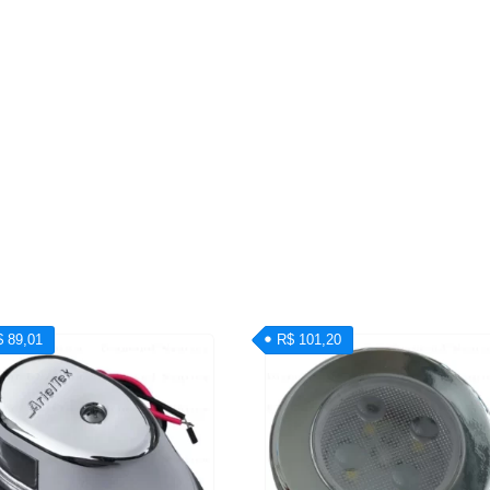
$ 89,01
R$ 101,20