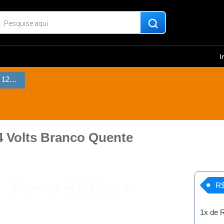
I
Lâmpada 15 Led’s G4 12/24 Volts Branco Quente
4 Volts Branco Quente
R$
1x de
R