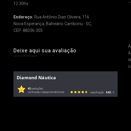
12:30hs
Endereço:
Rua Antônio Dias Oliveira, 116
Nova Esperança, Balneário Camboriú - SC,
CEP: 88336-305
A
Deixe aqui sua avaliação
A
d
c
Diamond Náutica
42
avaliações
verificadas independentemente
classificação
4.62
/ 5