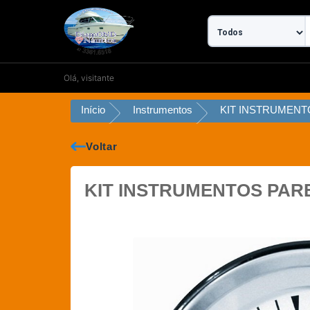
Ir
para
o
conteúdo
Olá, visitante
Início
Instrumentos
Voltar
KIT INSTRUMENTOS PAR