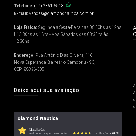
Telefone:
(47) 3361-6518
E-mail:
vendas@diamondnautica.com.br
A
Loja Física:
Segunda a Sexta-Feira das 08:30hs às 12hs
C
|| 13:30hs às 18hs - Aos Sábados das 08:30hs às
12:30hs
Endereço:
Rua Antônio Dias Oliveira, 116
Nova Esperança, Balneário Camboriú - SC,
CEP: 88336-305
A
Deixe aqui sua avaliação
A
d
c
Diamond Náutica
42
avaliações
verificadas independentemente
classificação
4.62
/ 5