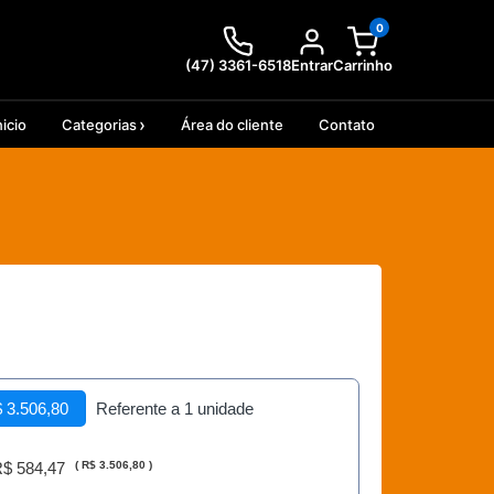
0
(47) 3361-6518
Entrar
Carrinho
nicio
Categorias
Área do cliente
Contato
 3.506,80
Referente a 1 unidade
$ 584,47
(
R$ 3.506,80
)