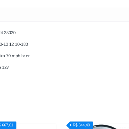
4 380­20
 0-10 12 10-180
ira 70 mph br.cr.
6 12v
$ 667,61
R$ 344,40