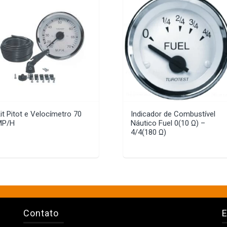
it Pitot e Velocímetro 70
Indicador de Combustível
MP/H
Náutico Fuel 0(10 Ω) –
4/4(180 Ω)
Contato
E