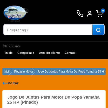
Ir
para
0
o
conteúdo
Olá, visitante
Inicio
Categorias
Área do cliente
Contato
Início
Peças e Motores
Jogo De Juntas Para Motor De Popa Yamaha 25 HP (
Voltar
Jogo De Juntas Para Motor De Popa Yamaha
25 HP (Pinado)