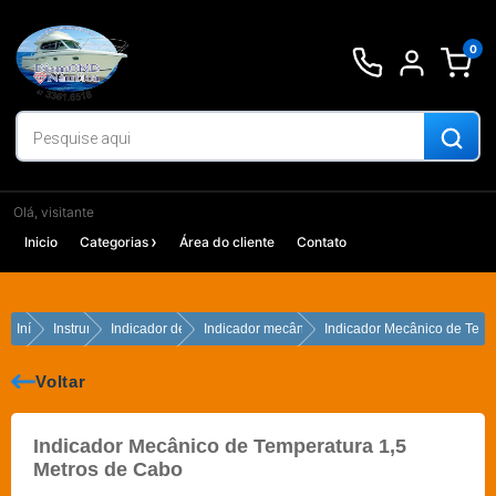
Ir
para
0
o
conteúdo
Olá, visitante
Inicio
Categorias
Área do cliente
Contato
Início
Instrumentos
Indicador de Temperatura
Indicador mecânico de temperatura
Indicador Mecânico de Temp
Voltar
Indicador Mecânico de Temperatura 1,5
Metros de Cabo