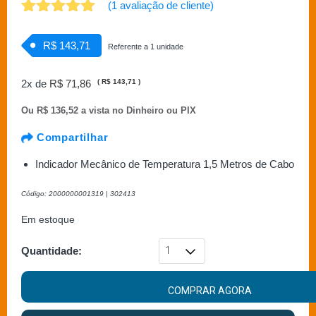
(
1
avaliação de cliente)
Avaliado
1
como
5.00
R$ 143,71
Referente a 1 unidade
de 5, com
baseado
em
2x de
R$ 71,86
(
R$ 143,71
)
avaliação de
cliente
Ou
R$ 136,52 a vista no Dinheiro ou PIX
Compartilhar
Indicador Mecânico de Temperatura 1,5 Metros de Cabo
Código: 2000000001319 | 302413
Em estoque
Quantidade:
COMPRAR AGORA