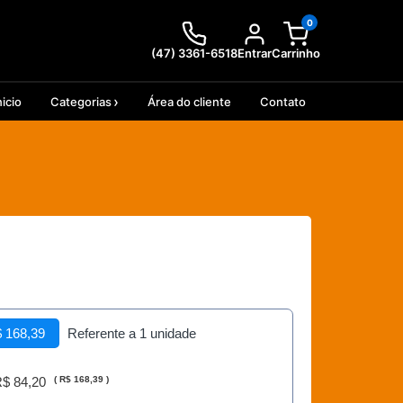
0
(47) 3361-6518
Entrar
Carrinho
nicio
Categorias
Área do cliente
Contato
 168,39
Referente a 1 unidade
$ 84,20
(
R$ 168,39
)