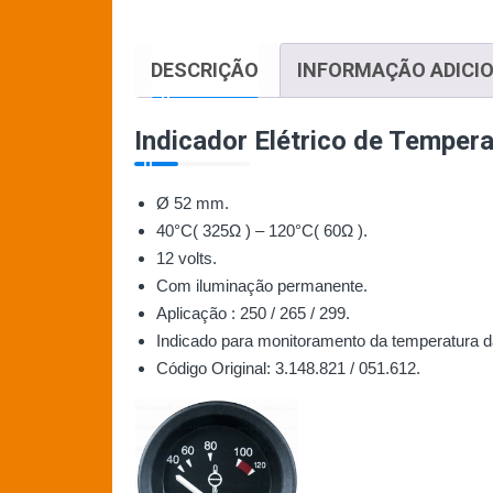
DESCRIÇÃO
INFORMAÇÃO ADICI
Indicador Elétrico de Temper
Ø 52 mm.
40°C( 325Ω ) – 120°C( 60Ω ).
12 volts.
Com iluminação permanente.
Aplicação : 250 / 265 / 299.
Indicado para monitoramento da temperatura d
Código Original: 3.148.821 / 051.612.