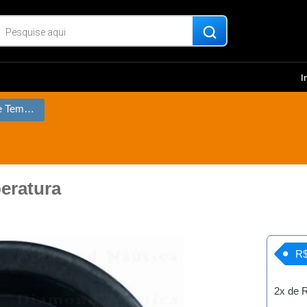
I
Indicador Elétrico de Temperatura
peratura
R$
2x de
R