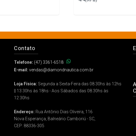
Contato
E
Telefone:
(47) 3361-6518
E-mail:
vendas@diamondnautica.com.br
A
Loja Física:
Segunda a Sexta-Feira das 08:30hs às 12hs
C
|| 13:30hs às 18hs - Aos Sábados das 08:30hs às
12:30hs
Endereço:
Rua Antônio Dias Oliveira, 116
Nova Esperança, Balneário Camboriú - SC,
CEP: 88336-305