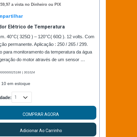
59,97 a vista no Dinheiro ou PIX
partilhar
dor Elétrico de Temperatura
m. 40°C( 325Ω ) – 120°C( 60Ω ). 12 volts. Com
ção permanente. Aplicação : 250 / 265 / 299.
do para monitoramento da temperatura da água
rigeração do motor através de um sensor …
2000000025186 | 301024
 10 em estoque
dade:
COMPRAR AGORA
Adicionar Ao Carrinho