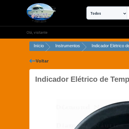
Ir
para
o
conteúdo
Olá, visitante
Início
Instrumentos
Voltar
Indicador Elétrico de Tem