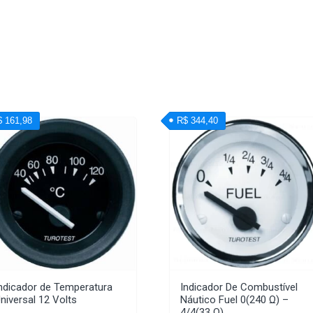
$ 161,98
R$ 344,40
ndicador de Temperatura
Indicador De Combustível
niversal 12 Volts
Náutico Fuel 0(240 Ω) –
4/4(33 Ω)