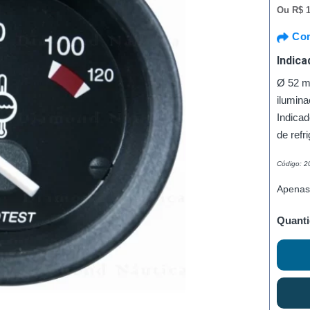
Ou
R$ 1
Com
Indica
Ø 52 m
ilumina
Indica
de ref
Código: 
Apenas
Quanti