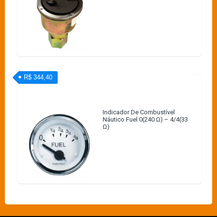
R$ 344,40
Indicador De Combustível
Náutico Fuel 0(240 Ω) – 4/4(33
Ω)