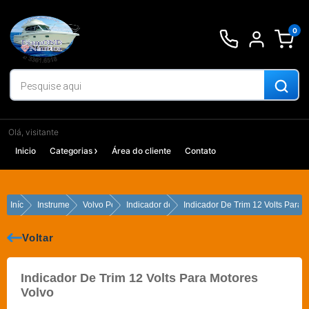
Ir
para
0
o
conteúdo
Olá, visitante
Inicio
Categorias
Área do cliente
Contato
Início
Instrumentos
Volvo Penta
Indicador de Trim
Indicador De Trim 12 Volts Para 
Voltar
Indicador De Trim 12 Volts Para Motores
Volvo