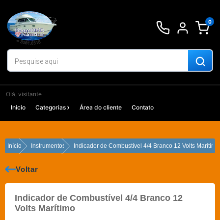
Ir
para
0
o
conteúdo
Olá, visitante
Inicio
Categorias
Área do cliente
Contato
Início
Instrumentos
Indicador de Combustível 4/4 Branco 12 Volts Marítimo
Voltar
Indicador de Combustível 4/4 Branco 12
Volts Marítimo