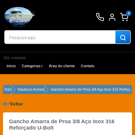
Ir
para
0
o
conteúdo
Olá, visitante
Inicio
Categorias
Área do cliente
Contato
Início
Náuticos Acessórios
Gancho Amarra de Proa 3/8 Aço Inox 316 Reforçad
Voltar
Gancho Amarra de Proa 3/8 Aço Inox 316
Reforçado U-Bolt