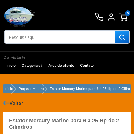
Ir
para
0
o
conteúdo
Olá, visitante
Inicio
Categorias
Área do cliente
Contato
Início
Peças e Motores
Estator Mercury Marine para 6 à 25 Hp de 2 Cilindr
Voltar
Estator Mercury Marine para 6 à 25 Hp de 2
Cilindros