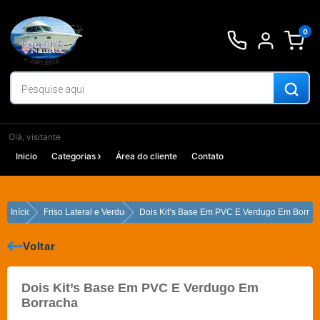
Ir
para
0
o
conteúdo
Olá, visitante
Inicio
Categorias
Área do cliente
Contato
Início
Friso Lateral e Verdugo
Dois Kit’s Base Em PVC E Verdugo Em Borra
Voltar
Dois Kit’s Base Em PVC E Verdugo Em
Borracha