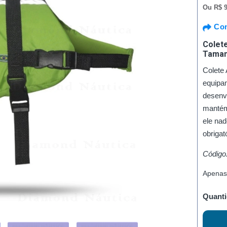
Ou
R$ 9
Com
Colete
Taman
Colete 
equipam
desenvo
mantém
ele na
obrigat
Código
Apenas
Quanti