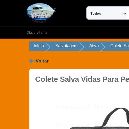
Ir
para
o
conteúdo
Olá, visitante
Início
Salvatagem
Ativa
Colete Sa
Voltar
Colete Salva Vidas Para 