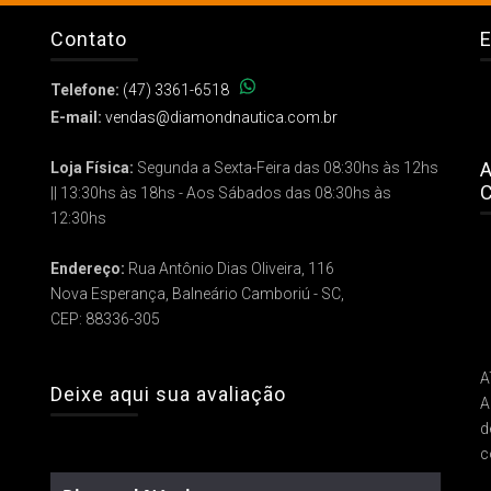
Contato
E
Telefone:
(47) 3361-6518
E-mail:
vendas@diamondnautica.com.br
A
Loja Física:
Segunda a Sexta-Feira das 08:30hs às 12hs
C
|| 13:30hs às 18hs - Aos Sábados das 08:30hs às
12:30hs
Endereço:
Rua Antônio Dias Oliveira, 116
Nova Esperança, Balneário Camboriú - SC,
CEP: 88336-305
A
Deixe aqui sua avaliação
A
d
c