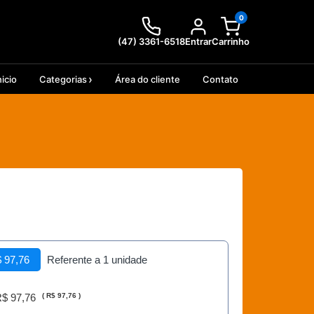
0
(47) 3361-6518
Entrar
Carrinho
nicio
Categorias
Área do cliente
Contato
 97,76
Referente a 1 unidade
$ 97,76
(
R$ 97,76
)