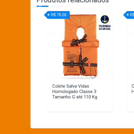
R$ 78,66
R
Colete Salva Vidas
C
Homologado Classe 3
H
Tamanho G até 110 Kg