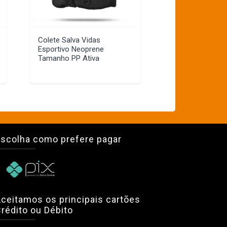
Colete Salva Vidas
Esportivo Neoprene
Tamanho PP Ativa
scolha como prefere pagar
ceitamos os principais cartões
rédito ou Débito