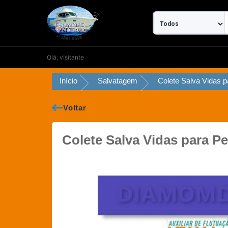
Ir
para
o
conteúdo
Olá, visitante
Início
Salvatagem
Voltar
Colete Salva Vidas para 