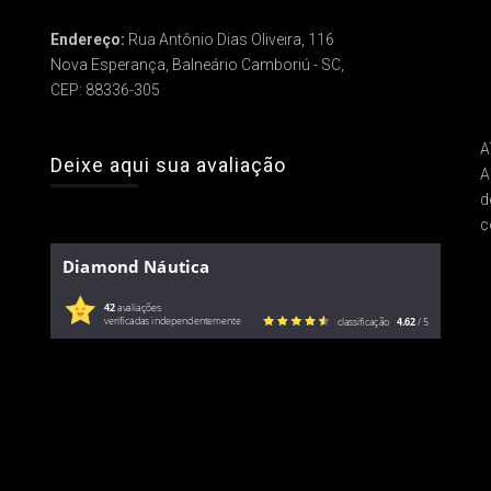
Endereço:
Rua Antônio Dias Oliveira, 116
Nova Esperança, Balneário Camboriú - SC,
CEP: 88336-305
A
Deixe aqui sua avaliação
A
d
c
Diamond Náutica
42
avaliações
verificadas independentemente
classificação
4.62
/ 5