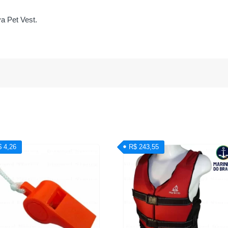
a Pet Vest.
$ 4,26
R$ 243,55