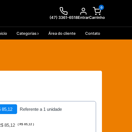
0
(47) 3361-6518
Entrar
Carrinho
nicio
Categorias
Área do cliente
Contato
 85,12
Referente a 1 unidade
$ 85,12
(
R$ 85,12
)