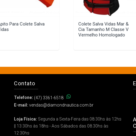
pito Para Colete Salva
Colete Salva Vidas Mar &
idas
Cia Tamanho M Classe V
Vermelho Homologado
Contato
E
Telefone:
(47) 3361-6518
E-mail:
vendas@diamondnautica.com.br
A
Loja Física:
Segunda a Sexta-Feira das 08:30hs às 12hs
C
|| 13:30hs às 18hs - Aos Sábados das 08:30hs às
12:30hs