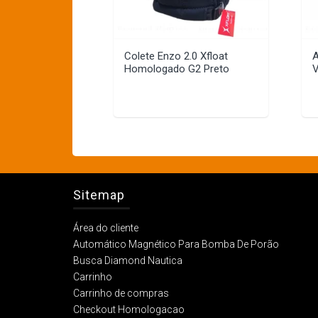
Colete Enzo 2.0 Xfloat
A
Homologado G2 Preto
V
Sitemap
Área do cliente
Automático Magnético Para Bomba De Porão
Busca Diamond Nautica
Carrinho
Carrinho de compras
Checkout Homologacao