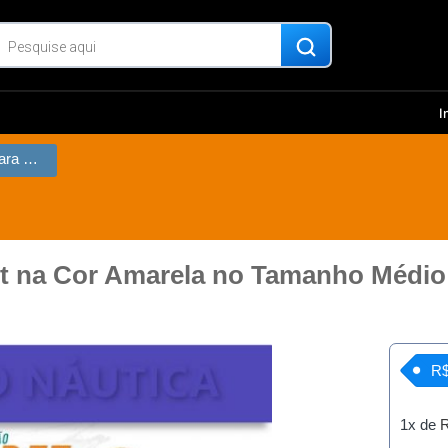
I
Colete Salva Vidas para Pet na Cor Amarela no Tamanho Médio
Pet na Cor Amarela no Tamanho Médio
R$
1x de
R