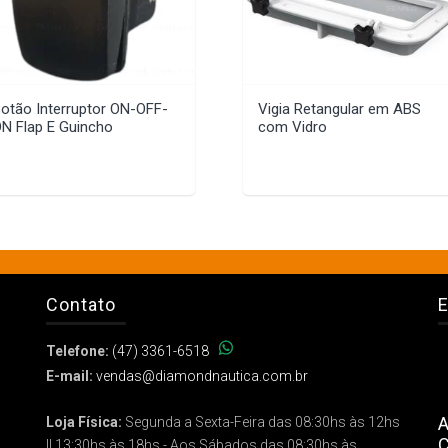
otão Interruptor ON-OFF-
Vigia Retangular em ABS
N Flap E Guincho
com Vidro
Contato
E
Telefone:
(47) 3361-6518
E-mail:
vendas@diamondnautica.com.br
A
Loja Física:
Segunda a Sexta-Feira das 08:30hs às 12hs
C
|| 13:30hs às 18hs - Aos Sábados das 08:30hs às