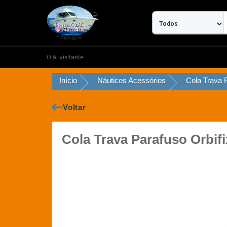
Ir
para
o
conteúdo
Olá, visitante
Início
Náuticos Acessórios
Voltar
Cola Trava Parafuso Orbif