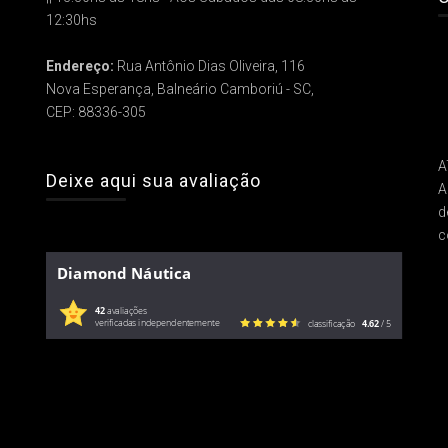
12:30hs
Endereço:
Rua Antônio Dias Oliveira, 116
Nova Esperança, Balneário Camboriú - SC,
CEP: 88336-305
A
Deixe aqui sua avaliação
A
d
c
Diamond Náutica
42
avaliações
verificadas independentemente
classificação
4.62
/ 5