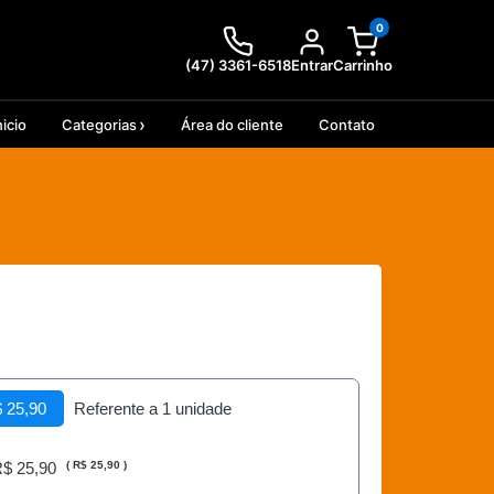
0
(47) 3361-6518
Entrar
Carrinho
nicio
Categorias
Área do cliente
Contato
 25,90
Referente a 1 unidade
$ 25,90
(
R$ 25,90
)