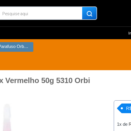
I
Cola Trava Parafuso Orbifix Vermelho 50g 5310 Orbi
ix Vermelho 50g 5310 Orbi
R$
1x de
R