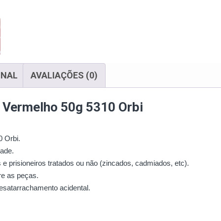
ONAL
AVALIAÇÕES (0)
x Vermelho 50g 5310 Orbi
0 Orbi.
dade.
e prisioneiros tratados ou não (zincados, cadmiados, etc).
re as peças.
desatarrachamento acidental.