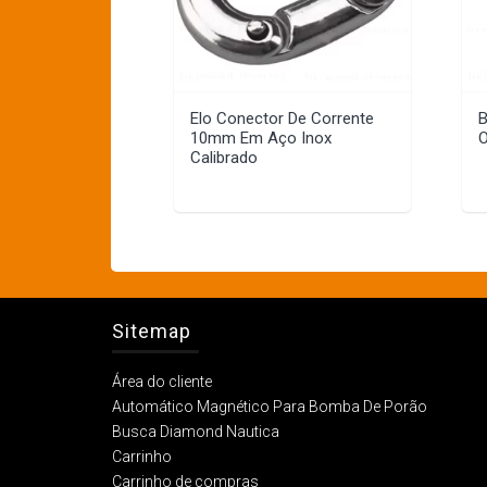
Elo Conector De Corrente
B
10mm Em Aço Inox
O
Calibrado
Sitemap
Área do cliente
Automático Magnético Para Bomba De Porão
Busca Diamond Nautica
Carrinho
Carrinho de compras