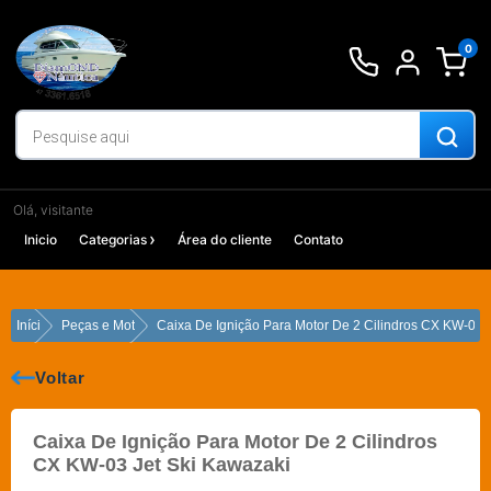
Ir
para
0
o
conteúdo
Olá, visitante
Inicio
Categorias
Área do cliente
Contato
Início
Peças e Motores
Caixa De Ignição Para Motor De 2 Cilindros CX KW-03 
Voltar
Caixa De Ignição Para Motor De 2 Cilindros
CX KW-03 Jet Ski Kawazaki