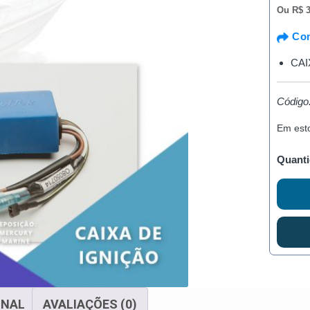
Ou
R$ 3
Com
CAI
Códig
Em est
Quanti
ONAL
AVALIAÇÕES (0)