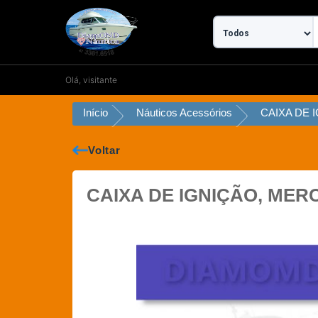
Ir
para
o
conteúdo
Olá, visitante
Início
Náuticos Acessórios
Voltar
CAIXA DE IGNIÇÃO, MER