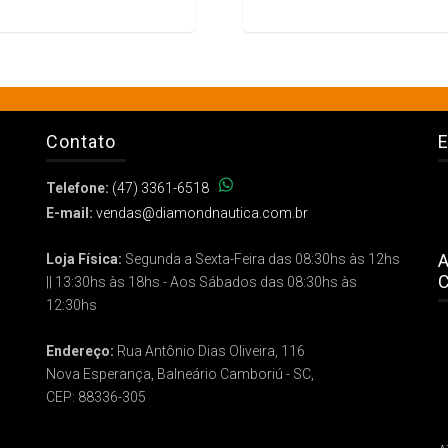
Contato
E
Telefone:
(47) 3361-6518
E-mail:
vendas@diamondnautica.com.br
A
Loja Física:
Segunda a Sexta-Feira das 08:30hs às 12hs
C
|| 13:30hs às 18hs - Aos Sábados das 08:30hs às
12:30hs
Endereço:
Rua Antônio Dias Oliveira, 116
Nova Esperança, Balneário Camboriú - SC,
CEP: 88336-305