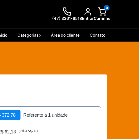
0
(47) 3361-6518
Entrar
Carrinho
nicio
Categorias
Área do cliente
Contato
 372,78
Referente a 1 unidade
$ 62,13
(
R$ 372,78
)