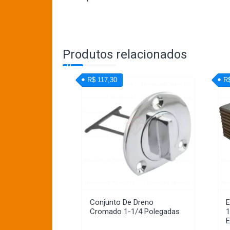
Produtos relacionados
R$ 117,30
R
Conjunto De Dreno
E
Cromado 1-1/4 Polegadas
1
E