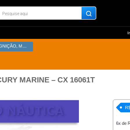
I
CAIXA DE IGNIÇÃO, MERCURY MARINE – CX 16061T
CURY MARINE – CX 16061T
R$
6x de
R