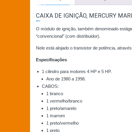
CAIXA DE IGNIÇÃO, MERCURY MAR
O módulo de ignição, também denominado estágio f
“convencional” (com distribuidor).
Nele está alojado o transistor de potência, atravé
Especificações
1 cilindro para motores 4 HP e 5 HP.
Ano de 1980 a 1998.
CABOS:
1 branco
1 vermelho/branco
1 preto/amarelo
1 marrom
1 preto/vermelho
1 preto