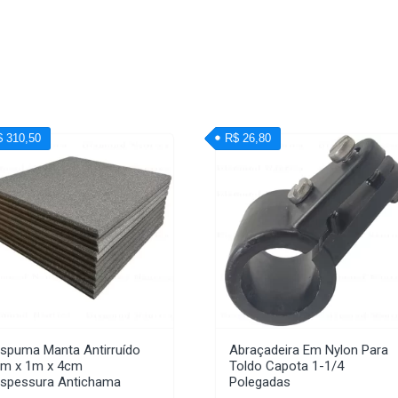
$ 310,50
R$ 26,80
spuma Manta Antirruído
Abraçadeira Em Nylon Para
m x 1m x 4cm
Toldo Capota 1-1/4
spessura Antichama
Polegadas