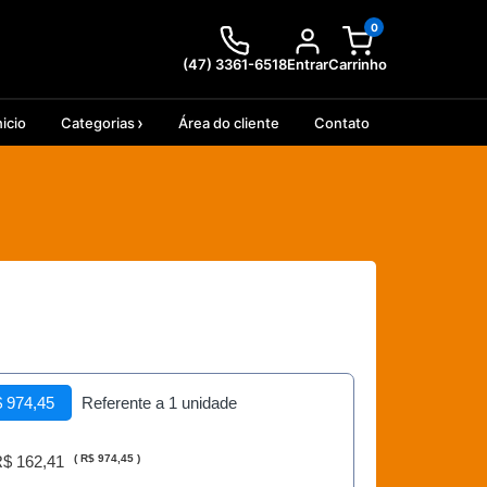
0
(47) 3361-6518
Entrar
Carrinho
nicio
Categorias
Área do cliente
Contato
 974,45
Referente a 1 unidade
$ 162,41
(
R$ 974,45
)