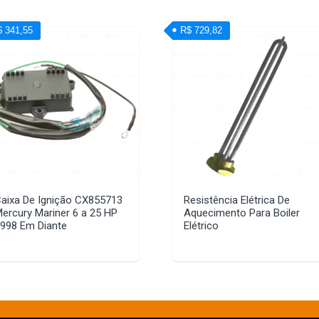
$ 341,55
R$ 729,82
aixa De Ignição CX855713
Resistência Elétrica De
ercury Mariner 6 a 25 HP
Aquecimento Para Boiler
998 Em Diante
Elétrico