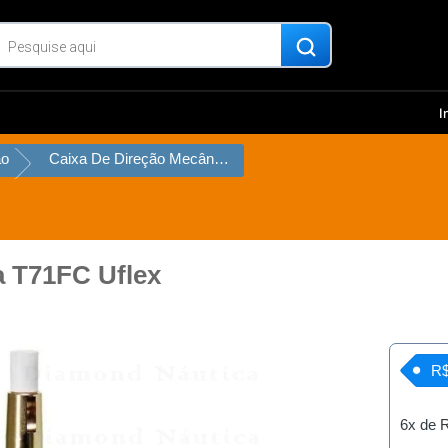
I
ão
Caixa De Direção Mecânica T71FC Uflex
a T71FC Uflex
R$
6x de
R