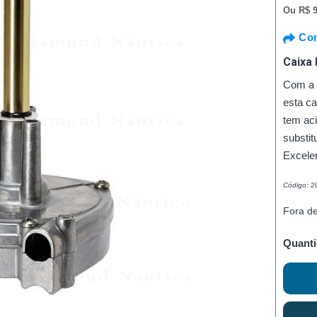
Ou
R$ 9
Com
Caixa
Com a c
esta ca
tem ac
substit
Excele
Código: 
Fora d
Quanti