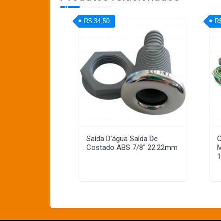
R$ 34,50
R
Saída D’água Saída De
C
Costado ABS 7/8″ 22.22mm
M
1