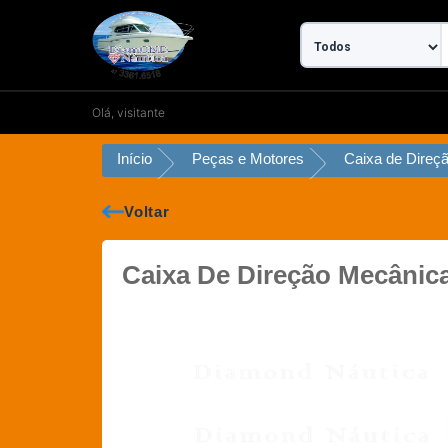
Ir
para
o
conteúdo
Olá, visitante
Início
Peças e Motores
Caixa de Direç
Voltar
Caixa De Direção Mecânic