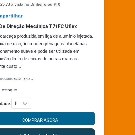
25,73 a vista no Dinheiro ou PIX
partilhar
 De Direção Mecânica T71FC Uflex
arcaça produzida em liga de alumínio injetada,
ixa de direção com engrenagens planetárias
ionamento suave e pode ser utilizada em
uição direta de caixas de outras marcas.
nte custo …
2000000036014 | T71FC
e estoque
dade:
COMPRAR AGORA