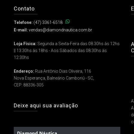
Contato
E
Telefone:
(47) 3361-6518
E-mail:
vendas@diamondnautica.com.br
A
Loja Física:
Segunda a Sexta-Feira das 08:30hs às 12hs
C
|| 13:30hs às 18hs - Aos Sábados das 08:30hs às
12:30hs
Endereço:
Rua Antônio Dias Oliveira, 116
Nova Esperança, Balneário Camboriú - SC,
CEP: 88336-305
A
Deixe aqui sua avaliação
A
d
c
Diamond Náutica