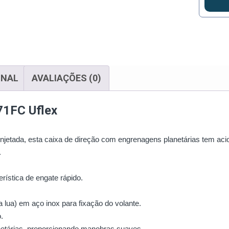
ONAL
AVALIAÇÕES (0)
71FC Uflex
njetada, esta caixa de direção com engrenagens planetárias tem ac
.
ística de engate rápido.
lua) em aço inox para fixação do volante.
.
etárias, proporcionando manobras suaves.