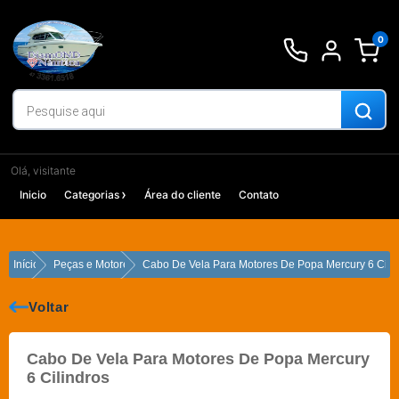
Ir
para
0
o
conteúdo
Olá, visitante
Inicio
Categorias
Área do cliente
Contato
Início
Peças e Motores
Cabo De Vela Para Motores De Popa Mercury 6 Cili
Voltar
Cabo De Vela Para Motores De Popa Mercury
6 Cilindros