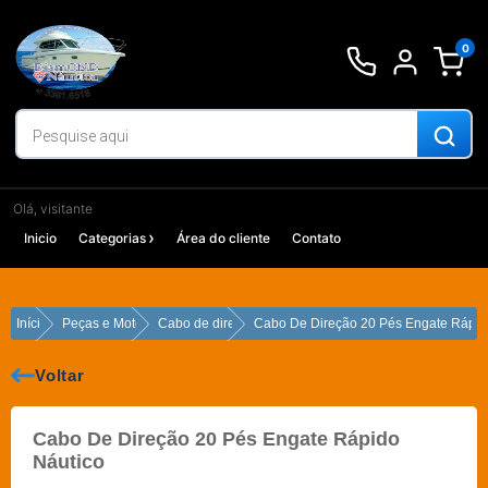
Ir
para
0
o
conteúdo
Olá, visitante
Inicio
Categorias
Área do cliente
Contato
Início
Peças e Motores
Cabo de direção
Cabo De Direção 20 Pés Engate Rápid
Voltar
Cabo De Direção 20 Pés Engate Rápido
Náutico