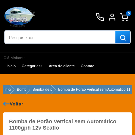
Ir
para
0
o
conteúdo
Olá, visitante
Inicio
Categorias
Área do cliente
Contato
Início
Bombas
Bomba de porão
Bomba de Porão Vertical sem Automático 1100
Voltar
Bomba de Porão Vertical sem Automático
1100gph 12v Seaflo