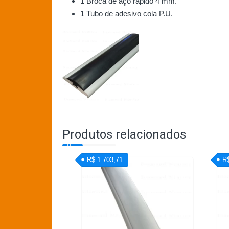
1 Broca de aço rápido 4 mm.
1 Tubo de adesivo cola P.U.
Produtos relacionados
R$ 1.703,71
R$