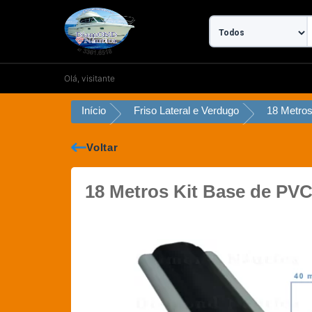
Ir
para
o
conteúdo
Olá, visitante
Início
Friso Lateral e Verdugo
Voltar
18 Metros Kit Base de PVC