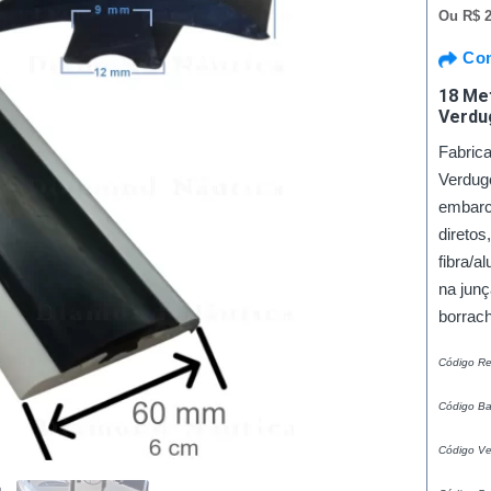
Ou
R$ 2
Com
18 Me
Verdug
Fabric
Verdugo
embarc
diretos
fibra/a
na jun
borrach
Código R
Código B
Código V