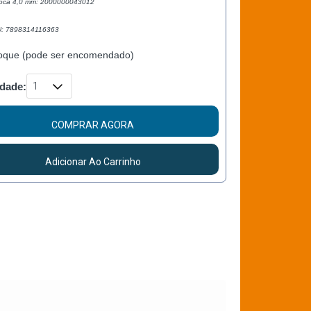
roca 4,0 mm: 2000000043012
U: 7898314116363
oque (pode ser encomendado)
dade:
COMPRAR AGORA
Adicionar Ao Carrinho