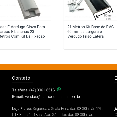
ase E Verdugo Cinza Para
21 Metros Kit Base de PVC
arcos E Lanchas 23
60 mm de Largura e
etros Com Kit De Fixação
Verdugo Friso Lateral
Contato
E
Telefone:
(47) 3361-6518
E-mail:
vendas@diamondnautica.com.br
A
Loja Física:
Segunda a Sexta-Feira das 08:30hs às 12hs
C
|| 13:30hs às 18hs - Aos Sábados das 08:30hs às