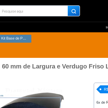
I
18 Metros Kit Base de PVC 60 mm de Largura e Verdugo Friso Lateral
 60 mm de Largura e Verdugo Friso L
R$
6x de
R