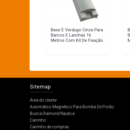
Base E Verdugo Cinza Para
B
Barcos E Lanchas 16
B
Metros Com Kit De Fixação
M
Sitemap
Área do cliente
Automático Magnético Para Bomba De Porão
Busca Diamond Nautica
Carrinho
Carrinho de compras