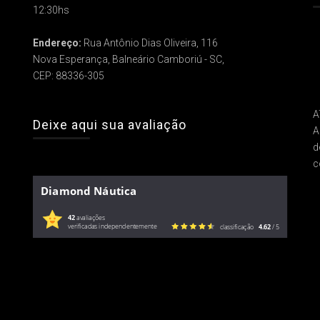
12:30hs
Endereço:
Rua Antônio Dias Oliveira, 116
Nova Esperança, Balneário Camboriú - SC,
CEP: 88336-305
A
Deixe aqui sua avaliação
A
d
c
Diamond Náutica
42
avaliações
verificadas independentemente
classificação
4.62
/ 5