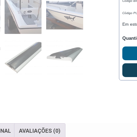
Código B
Código P
Em est
Quanti
ONAL
AVALIAÇÕES (0)