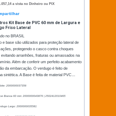
.057,14 a vista no Dinheiro ou PIX
partilhar
tros Kit Base de PVC 60 mm de Largura e
o Friso Lateral
ado no BRASIL
 e base são utilizados para proteção lateral de
ações, protegendo o casco contra choques
, evitando arranhões, fraturas ou amassados na
lumínio. Além de conferir um perfeito acabamento
ção da embarcação. O verdugo é feito de
a sintética. A Base é feita de material PVC…
ebite: 2000000037356
ase Branca 60 mm: 2000000043876 | 2502412010465
erdugo Largo: 2000000035581