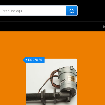
I
R$ 278,30