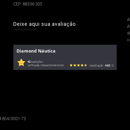
CEP: 88336-305
A
Deixe aqui sua avaliação
A
d
c
Diamond Náutica
42
avaliações
verificadas independentemente
classificação
4.62
/ 5
14.854/0001-73