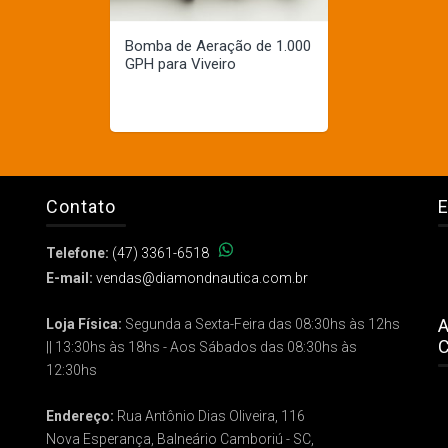
Bomba de Aeração de 1.000
GPH para Viveiro
Contato
E
Telefone:
(47) 3361-6518
E-mail:
vendas@diamondnautica.com.br
A
Loja Física:
Segunda a Sexta-Feira das 08:30hs às 12hs
C
|| 13:30hs às 18hs - Aos Sábados das 08:30hs às
12:30hs
Endereço:
Rua Antônio Dias Oliveira, 116
Nova Esperança, Balneário Camboriú - SC,