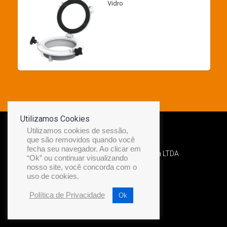
Vidro
Utilizamos Cookies
Utilizamos cookies de sessão,
que são removidos quando você
fecha seu navegador. Ao clicar em
Desenvolvido por Diamond Náutica LTDA
“Ok” ou continuar visualizando
nosso site, você concorda com o
uso de cookies.
Política de Privacidade
Ok