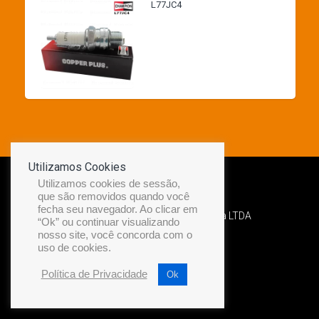
L77JC4
Utilizamos Cookies
Utilizamos cookies de sessão,
que são removidos quando você
fecha seu navegador. Ao clicar em
Desenvolvido por Diamond Náutica LTDA
“Ok” ou continuar visualizando
nosso site, você concorda com o
uso de cookies.
Política de Privacidade
Ok