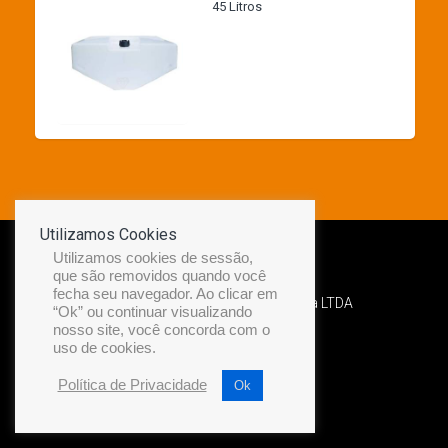
45 Litros
Utilizamos Cookies
Utilizamos cookies de sessão,
que são removidos quando você
fecha seu navegador. Ao clicar em
Desenvolvido por Diamond Náutica LTDA
“Ok” ou continuar visualizando
nosso site, você concorda com o
uso de cookies.
Política de Privacidade
Ok