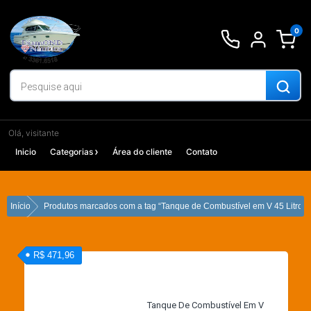
Ir
para
0
o
conteúdo
Olá, visitante
Inicio
Categorias
Área do cliente
Contato
Início
Produtos marcados com a tag “Tanque de Combustível em V 45 Litros”
R$ 471,96
Tanque De Combustível Em V