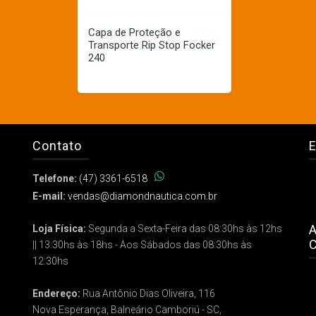
Capa de Proteção e
Transporte Rip Stop Focker
240
Contato
E
Telefone:
(47) 3361-6518
E-mail:
vendas@diamondnautica.com.br
A
Loja Física:
Segunda a Sexta-Feira das 08:30hs às 12hs
C
|| 13:30hs às 18hs - Aos Sábados das 08:30hs às
12:30hs
Endereço:
Rua Antônio Dias Oliveira, 116
Nova Esperança, Balneário Camboriú - SC,