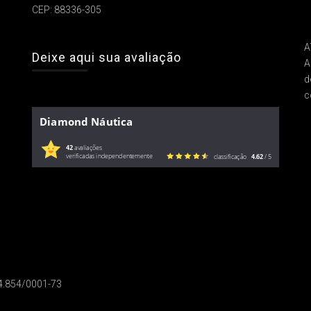
CEP: 88336-305
A
Deixe aqui sua avaliação
A
d
c
Diamond Náutica
42
avaliações
verificadas independentemente
classificação
4.62
/ 5
14.854/0001-73