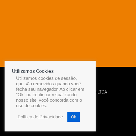
Utilizamos Cookies
Utilizamos cookies de sessão,
que são removidos quando você
fecha seu navegador. Ao clicar em
Desenvolvido por Diamond Náutica LTDA
“Ok” ou continuar visualizando
nosso site, você concorda com o
uso de cookies.
Política de Privacidade
Ok