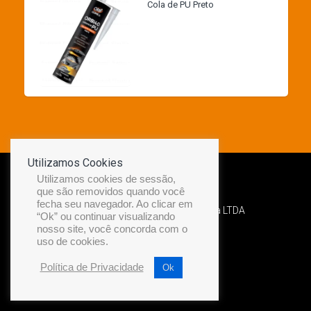
Cola de PU Preto
Utilizamos Cookies
Utilizamos cookies de sessão,
que são removidos quando você
fecha seu navegador. Ao clicar em
Desenvolvido por Diamond Náutica LTDA
“Ok” ou continuar visualizando
nosso site, você concorda com o
uso de cookies.
Política de Privacidade
Ok