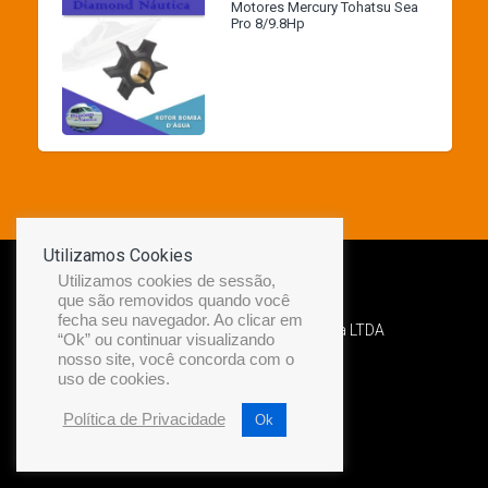
Motores Mercury Tohatsu Sea
Pro 8/9.8Hp
Utilizamos Cookies
Utilizamos cookies de sessão,
que são removidos quando você
fecha seu navegador. Ao clicar em
Desenvolvido por Diamond Náutica LTDA
“Ok” ou continuar visualizando
nosso site, você concorda com o
uso de cookies.
Política de Privacidade
Ok