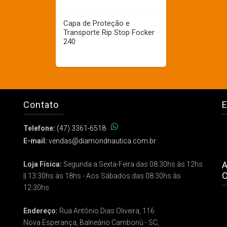
Capa de Proteção e
Transporte Rip Stop Focker
240
Contato
E
Telefone:
(47) 3361-6518
E-mail:
vendas@diamondnautica.com.br
A
Loja Física:
Segunda a Sexta-Feira das 08:30hs às 12hs
C
|| 13:30hs às 18hs - Aos Sábados das 08:30hs às
12:30hs
Endereço:
Rua Antônio Dias Oliveira, 116
Nova Esperança, Balneário Camboriú - SC,