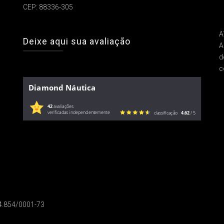
CEP: 88336-305
A
Deixe aqui sua avaliação
A
d
c
Diamond Náutica
42
avaliações
verificadas independentemente
classificação
4.62
/ 5
14.854/0001-73