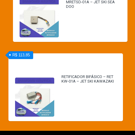
MRETSD-01A – JET SKI SEA
DOO
R$ 113,85
RETIFICADOR BIFÁSICO – RET
KW-01A – JET SKI KAWAZAKI