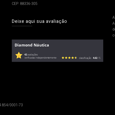
CEP: 88336-305
A
Deixe aqui sua avaliação
A
d
c
Diamond Náutica
42
avaliações
verificadas independentemente
classificação
4.62
/ 5
14.854/0001-73