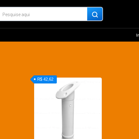
I
R$ 42,62