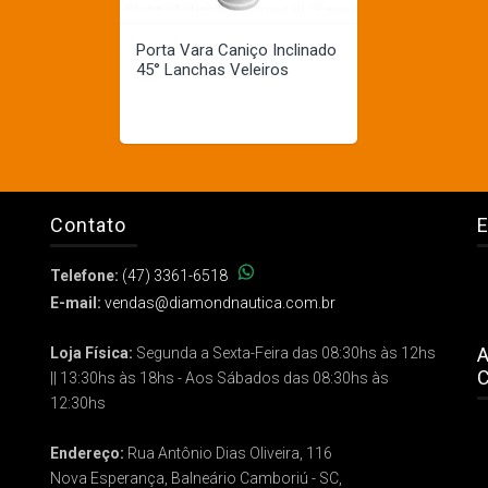
Porta Vara Caniço Inclinado
45° Lanchas Veleiros
Contato
E
Telefone:
(47) 3361-6518
E-mail:
vendas@diamondnautica.com.br
A
Loja Física:
Segunda a Sexta-Feira das 08:30hs às 12hs
C
|| 13:30hs às 18hs - Aos Sábados das 08:30hs às
12:30hs
Endereço:
Rua Antônio Dias Oliveira, 116
Nova Esperança, Balneário Camboriú - SC,