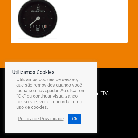
Utilizamos Cookies
Utilizamos cookies de sessão,
que são removidos quando você
fecha seu navegador. Ao clicar em
Desenvolvido por Diamond Náutica LTDA
“Ok” ou continuar visualizando
nosso site, você concorda com o
uso de cookies.
Política de Privacidade
Ok