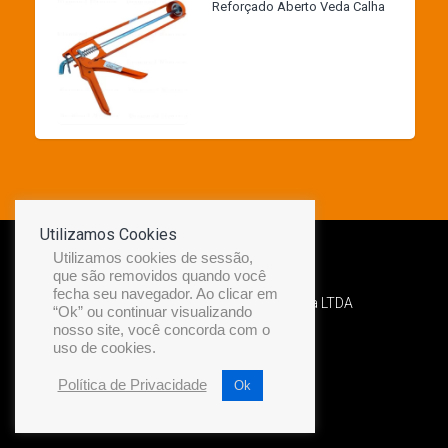
Reforçado Aberto Veda Calha
Utilizamos Cookies
Utilizamos cookies de sessão,
que são removidos quando você
fecha seu navegador. Ao clicar em
Desenvolvido por Diamond Náutica LTDA
“Ok” ou continuar visualizando
nosso site, você concorda com o
uso de cookies.
Política de Privacidade
Ok