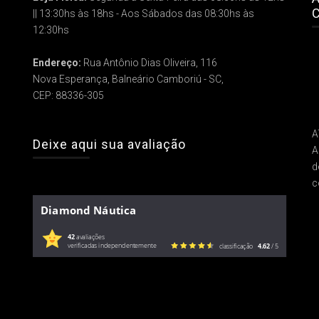
C
|| 13:30hs às 18hs - Aos Sábados das 08:30hs às
12:30hs
Endereço:
Rua Antônio Dias Oliveira, 116
Nova Esperança, Balneário Camboriú - SC,
CEP: 88336-305
A
Deixe aqui sua avaliação
A
d
c
Diamond Náutica
42
avaliações
verificadas independentemente
classificação
4.62
/ 5