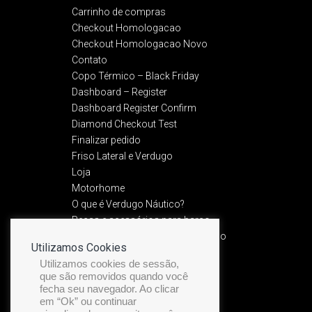
Carrinho de compras
Checkout Homologacao
Checkout Homologacao Novo
Contato
Copo Térmico – Black Friday
Dashboard – Register
Dashboard Register Confirm
Diamond Checkout Test
Finalizar pedido
Friso Lateral e Verdugo
Loja
Motorhome
O que é Verdugo Náutico?
Peças e acessórios para barco
Política de Devolução e Reembolso​
Utilizamos Cookies
Política de privacidade
Utilizamos cookies de sessão,
Preview Friso Premium
que são removidos quando você
Recuperação de senha
fecha seu navegador. Ao clicar
Service Manual
em “Ok” ou continuar