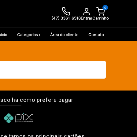
0
(47) 3361-6518
Entrar
Carrinho
nicio
Categorias
Área do cliente
Contato
scolha como prefere pagar
ceitamos os principais cartões