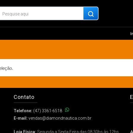
I
eleção.
Contato
E
Telefone:
(47) 3361-6518
E-mail:
vendas@diamondnautica.com.br
A
Loja Física:
Segunda a Sexta-Feira das 08:30hs às 12hs