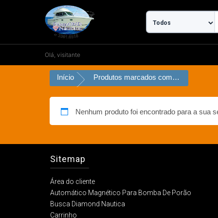
Ir
para
o
conteúdo
Olá, visitante
Início
Produtos marcados com a tag “PARA 02 BATERIAS”
Nenhum produto foi encontrado para a sua s
Sitemap
Área do cliente
Automático Magnético Para Bomba De Porão
Busca Diamond Nautica
Carrinho