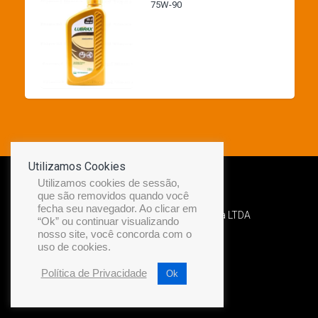
75W-90
Utilizamos Cookies
Utilizamos cookies de sessão,
que são removidos quando você
fecha seu navegador. Ao clicar em
Desenvolvido por Diamond Náutica LTDA
“Ok” ou continuar visualizando
nosso site, você concorda com o
uso de cookies.
Política de Privacidade
Ok